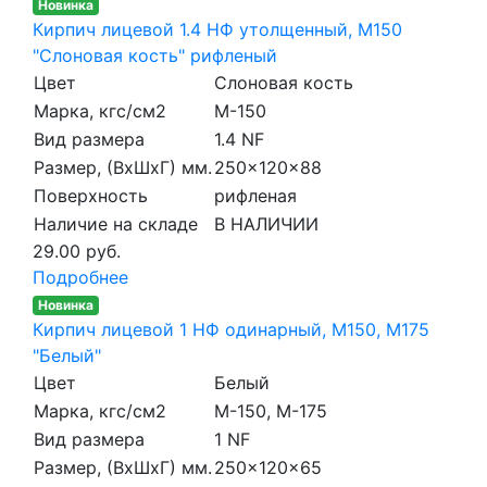
Новинка
Кирпич лицевой 1.4 НФ утолщенный, M150
"Слоновая кость" рифленый
Цвет
Слоновая кость
Марка, кгс/см2
M-150
Вид размера
1.4 NF
Размер, (ВхШхГ) мм.
250x120x88
Поверхность
рифленая
Наличие на складе
В НАЛИЧИИ
29.00 руб.
Подробнее
Новинка
Кирпич лицевой 1 НФ одинарный, M150, М175
"Белый"
Цвет
Белый
Марка, кгс/см2
M-150, М-175
Вид размера
1 NF
Размер, (ВхШхГ) мм.
250x120x65